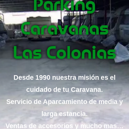
Parking
Caravanas
Las Colonias
Desde 1990 nuestra misión es el
cuidado de tu Caravana.
Servicio de Aparcamiento de media y
larga estancia.
Ventas de accesorios y mucho mas…