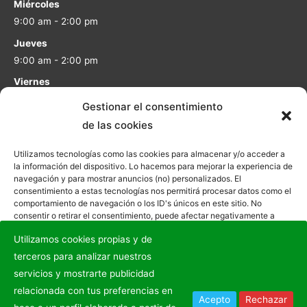
Miércoles
9:00 am - 2:00 pm
Jueves
9:00 am - 2:00 pm
Viernes
9:00 am - 2:00 pm
Gestionar el consentimiento
Sábado
de las cookies
9:00 am - 1:00 pm
Utilizamos tecnologías como las cookies para almacenar y/o acceder a
Domingo
la información del dispositivo. Lo hacemos para mejorar la experiencia de
Cerrado
navegación y para mostrar anuncios (no) personalizados. El
consentimiento a estas tecnologías nos permitirá procesar datos como el
comportamiento de navegación o los ID's únicos en este sitio. No
consentir o retirar el consentimiento, puede afectar negativamente a
ciertas características y funciones.
Utilizamos cookies propias y de
terceros para analizar nuestros
Aceptar
Copyright © 2020 - 2026
Parking Caravanas Las Colonias
|
servicios y mostrarte publicidad
Diseño Web
MRWEBSOLUTIONS
relacionada con tus preferencias en
Denegar
Acepto
Rechazar